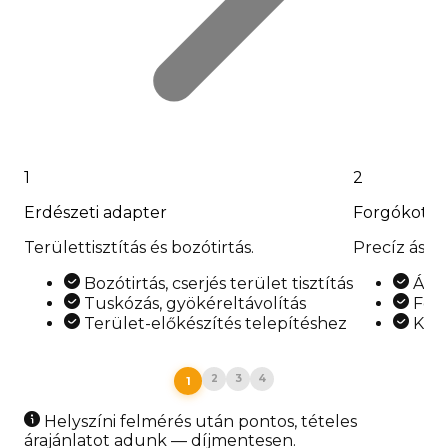
1
2
Erdészeti adapter
Forgókotró
Területtisztítás és bozótirtás.
Precíz ásás
Bozótirtás, cserjés terület tisztítás
Árok
Tuskózás, gyökéreltávolítás
Föld
Terület-előkészítés telepítéshez
Közm
2
3
4
1
Helyszíni felmérés után pontos, tételes
árajánlatot adunk — díjmentesen.