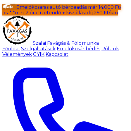
Emelőkosaras autó bérbeadás már
14.000 Ft/
óra
*
*min. 2 óra fizetendő + kiszállási díj 250 Ft/km
Szalai
Favágás & Földmunka
Főoldal
Szolgáltatások
Emelőkosár bérlés
Rólunk
Vélemények
GYIK
Kapcsolat