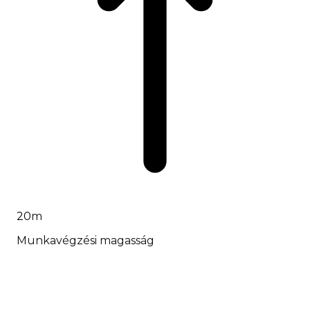
20
m
Munkavégzési magasság