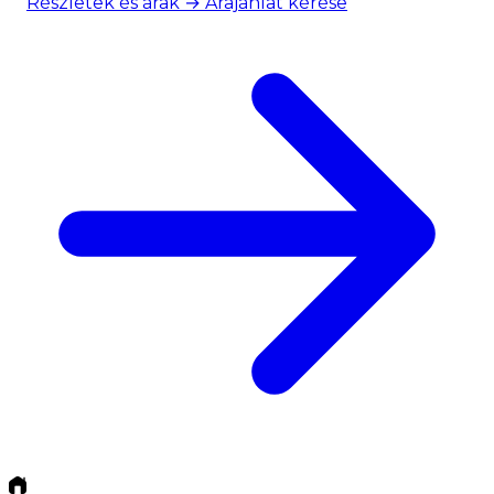
Részletek és árak →
Árajánlat kérése