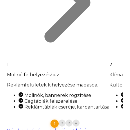
1
2
Molinó felhelyezéshez
Klíma fe
Reklámfelületek kihelyezése magasba.
Kültéri 
Molinók, bannerek rögzítése
K
Cégtáblák felszerelése
M
Reklámtáblák cseréje, karbantartása
K
2
3
4
1