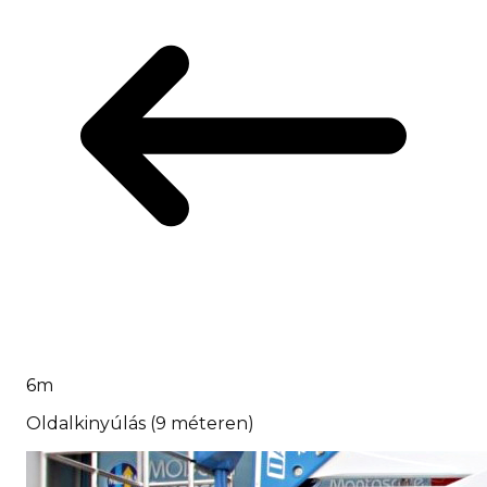
6
m
Oldalkinyúlás (9 méteren)