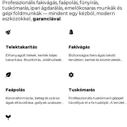
Professzionális fakivágás, faápolás, fűnyírás,
tuskómarás, ipari ágdarálás, emelőkosaras munkák és
gépi földmunkák — mindent egy kézből, modern
eszközökkel,
garanciával
.
Telektakarítás
Fakivágás
Elhanyagolt telkek, kertek teljes
Biztonságos fakivágás lakott
takarítása. Bozótirtás, zöldhulladék
területen, kertek és közterületek
összegyűjtése és elszállítása —
mellett is. Veszélyes, döntött és beteg
rendezett telek, gondok nélkül.
fák szakszerű eltávolítása.
Faápolás
Tuskómarás
Koronaformázás, beteg és száraz
Professzionális tuskómaró géppel
ágak eltávolítása, gallyak szakszerű
távolítjuk el a fa tuskóját. A terület
visszavágása — a fa egészségének
azonnal újrahasznosítható.
megőrzéséért.