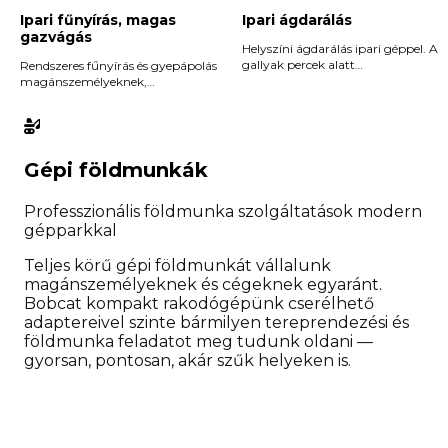
Ipari fűnyírás, magas
Ipari ágdarálás
gazvágás
Helyszíni ágdarálás ipari géppel. A
gallyak percek alatt
Rendszeres fűnyírás és gyepápolás
komposztálható aprítékká válnak
magánszemélyeknek,
— takarítás nélkül.
társasházaknak és cégeknek. Nagy
területeket is vállalunk!
Gépi földmunkák
Professzionális földmunka szolgáltatások modern
gépparkkal
Teljes körű gépi földmunkát vállalunk
magánszemélyeknek és cégeknek egyaránt.
Bobcat kompakt rakodógépünk cserélhető
adaptereivel szinte bármilyen tereprendezési és
földmunka feladatot meg tudunk oldani —
gyorsan, pontosan, akár szűk helyeken is.